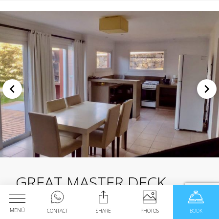
GREAT MASTER DECK
MENÚ
CONTACT
SHARE
PHOTOS
BOOK
DUPLEX PB: Dormitorio principal con sommier de