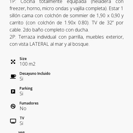
1P: Cocina totalmente equipada (heladera con
freezer, horno, micro ondas y vajilla completa). Estar 1
sillón cama con colchón de sommier de 1,90 x 0,90 y
carrito (con colchón de 1.90x 0.80). TV de 32” por
cable. 2do baño completo con ducha.
2P: Terraza individual con parrilla, muebles exterior,
con vista LATERAL al mar y al bosque.
Size
100
m
2
Desayuno Incluido
Si
Parking
Si
Fumadores
No
TV
Si
Wifi