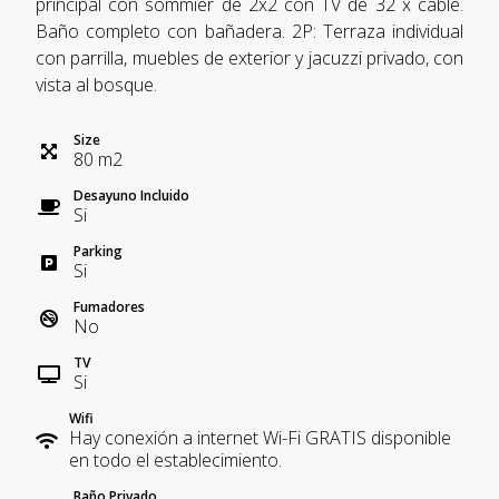
principal con sommier de 2x2 con TV de 32 x cable.
Baño completo con bañadera. 2P: Terraza individual
con parrilla, muebles de exterior y jacuzzi privado, con
vista al bosque.
Size
80
m
2
Desayuno Incluido
Si
Parking
Si
Fumadores
No
TV
Si
Wifi
Hay conexión a internet Wi-Fi GRATIS disponible
en todo el establecimiento.
Baño Privado