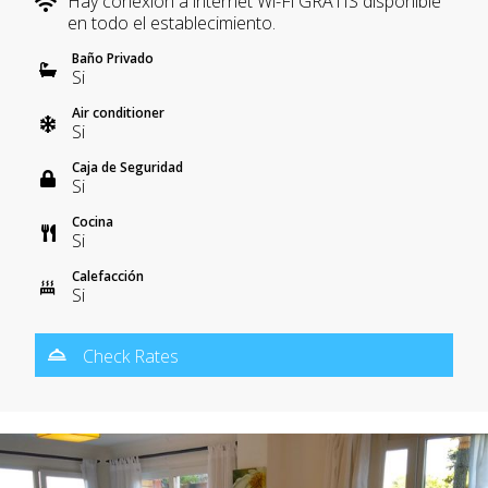
Hay conexión a internet Wi-Fi GRATIS disponible
en todo el establecimiento.
Baño Privado
Si
Air conditioner
Si
Caja de Seguridad
Si
Cocina
Si
Calefacción
Si
Check Rates