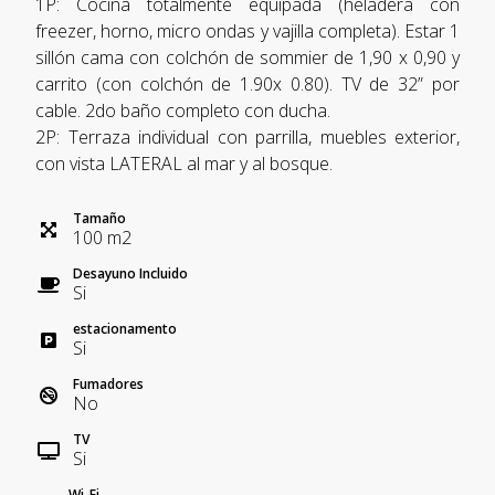
1P: Cocina totalmente equipada (heladera con
freezer, horno, micro ondas y vajilla completa). Estar 1
sillón cama con colchón de sommier de 1,90 x 0,90 y
carrito (con colchón de 1.90x 0.80). TV de 32” por
cable. 2do baño completo con ducha.
2P: Terraza individual con parrilla, muebles exterior,
con vista LATERAL al mar y al bosque.
Tamaño
100
m
2
Desayuno Incluido
Si
estacionamento
Si
Fumadores
No
TV
Si
Wi-Fi