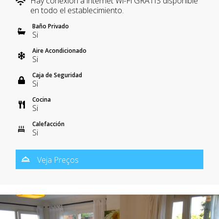
Hay conexión a internet Wi-Fi GRATIS disponible
en todo el establecimiento.
Baño Privado
Si
Aire Acondicionado
Si
Caja de Seguridad
Si
Cocina
Si
Calefacción
Si
Veja Preços