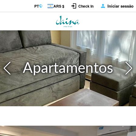
Iniciar sessão
PT
ARS $
Check In
Apartamentos