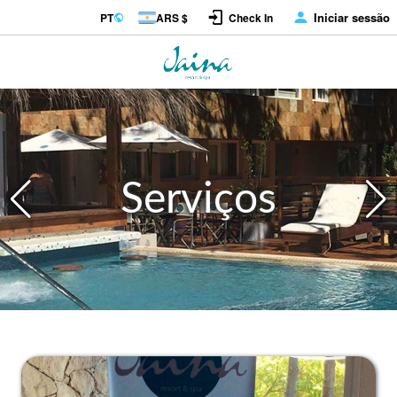
Iniciar sessão
PT
ARS $
Check In
Serviços