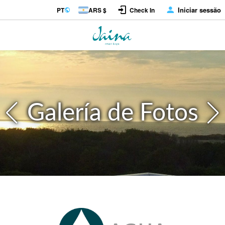
Iniciar sessão
PT
ARS $
Check In
Galería de Fotos