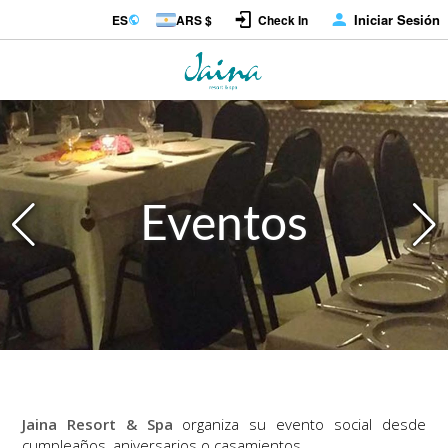
Iniciar Sesión
ES
ARS $
Check In
Eventos
Jaina Resort & Spa
organiza su evento social desde
cumpleaños, aniversarios o casamientos.