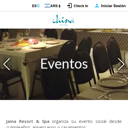
Iniciar Sesión
ES
ARS $
Check In
Eventos
Jaina Resort & Spa
organiza su evento social desde
cumpleaños, aniversarios o casamientos.